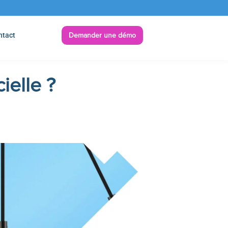
ntact
Demander une démo
cielle ?