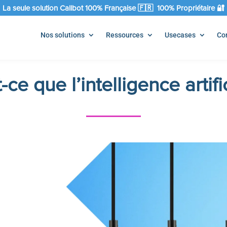
La seule solution Callbot 100% Française 🇫🇷 100% Propriétaire 🔐
Nos solutions
Ressources
Usecases
Co
ce que l’intelligence artifi