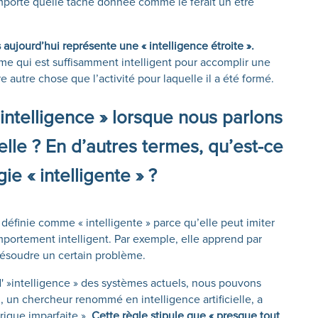
porte quelle tâche donnée comme le ferait un être
 aujourd’hui représente une « intelligence étroite ».
tème qui est suffisamment intelligent pour accomplir une
ire autre chose que l’activité pour laquelle il a été formé.
ntelligence » lorsque nous parlons
cielle ? En d’autres termes, qu’est-ce
ie « intelligente » ?
 définie comme « intelligente » parce qu’elle peut imiter
ortement intelligent. Par exemple, elle apprend par
ésoudre un certain problème.
 d' »intelligence » des systèmes actuels, nous pouvons
 un chercheur renommé en intelligence artificielle, a
ique imparfaite ».
Cette règle stipule que « presque tout