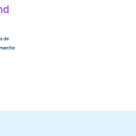
nd
ts de
émarche