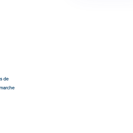
ts de
émarche