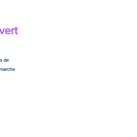
vert
ts de
émarche