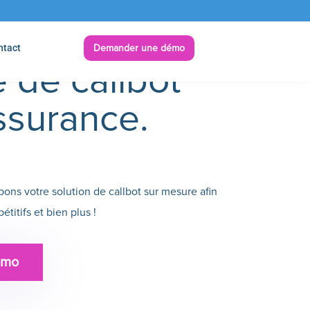
ntact
Demander une démo
 de callbot
ssurance.
ns votre solution de callbot sur mesure afin
titifs et bien plus !
émo